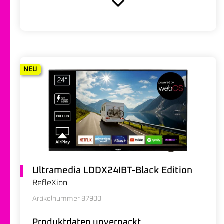
NEU
Ultramedia LDDX24IBT-Black Edition
RefleXion
Artikelnummer 87900
Produktdaten unverpackt