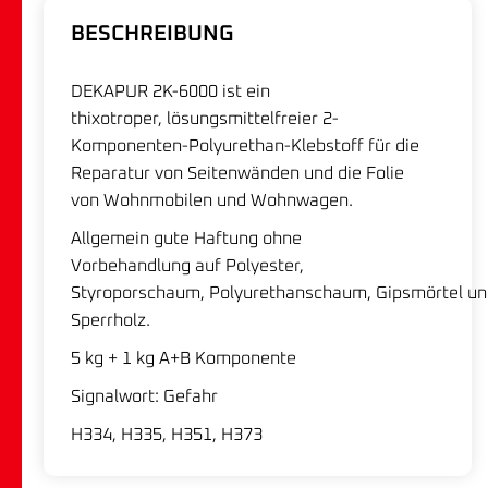
BESCHREIBUNG
DEKAPUR 2K-6000 ist ein
thixotroper, lösungsmittelfreier 2-
Komponenten-Polyurethan-Klebstoff für die
Reparatur von Seitenwänden und die Folie
von Wohnmobilen und Wohnwagen.
Allgemein gute Haftung ohne
Vorbehandlung auf Polyester,
Styroporschaum, Polyurethanschaum, Gipsmörtel u
Sperrholz.
5 kg + 1 kg A+B Komponente
Signalwort: Gefahr
H334, H335, H351, H373