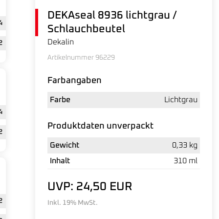
DEKAseal 8936 lichtgrau /
4
Schlauchbeutel
Dekalin
2
Artikelnummer 96229
Farbangaben
Farbe
Lichtgrau
4
Produktdaten unverpackt
2
Gewicht
0,33 kg
Inhalt
310 ml
UVP: 24,50 EUR
2
Inkl. 19% MwSt.