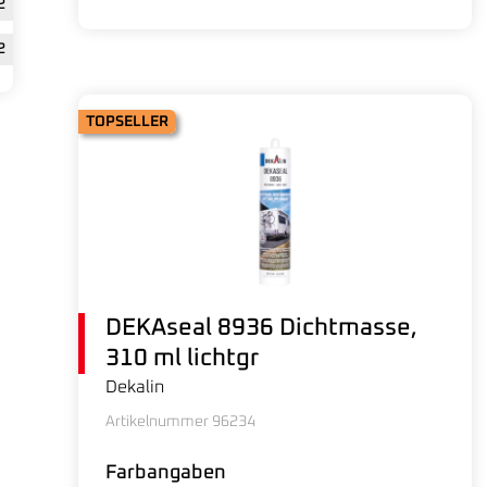
2
2
TOPSELLER
DEKAseal 8936 Dichtmasse,
310 ml lichtgr
Dekalin
Artikelnummer 96234
Farbangaben