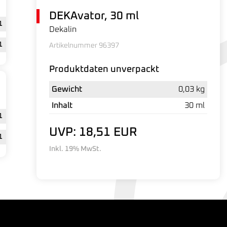
DEKAvator, 30 ml
1
Dekalin
1
Artikelnummer 96397
Produktdaten unverpackt
Gewicht
0,03 kg
Inhalt
30 ml
1
UVP: 18,51 EUR
1
Inkl. 19% MwSt.