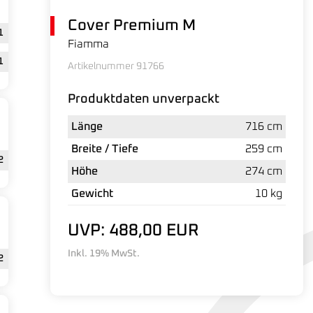
Cover Premium M
1
Fiamma
1
Artikelnummer 91766
Produktdaten unverpackt
Länge
716 cm
Breite / Tiefe
259 cm
2
Höhe
274 cm
Gewicht
10 kg
UVP: 488,00 EUR
Inkl. 19% MwSt.
2