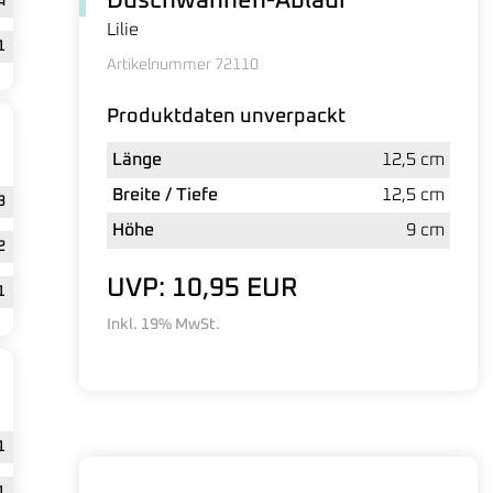
Duschwannen-Ablauf
4
Lilie
1
Artikelnummer 72110
Produktdaten unverpackt
Länge
12,5 cm
Breite / Tiefe
12,5 cm
3
Höhe
9 cm
2
UVP: 10,95 EUR
1
Inkl. 19% MwSt.
1
1