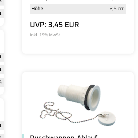
3
Höhe
2,5 cm
1
UVP: 3,45 EUR
Inkl. 19% MwSt.
1
1
4
1