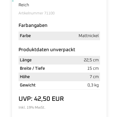
Reich
Artikelnummer 71100
Farbangaben
Farbe
Mattnickel
Produktdaten unverpackt
Länge
22,5 cm
Breite / Tiefe
15 cm
Höhe
7 cm
Gewicht
0,3 kg
UVP: 42,50 EUR
Inkl. 19% MwSt.