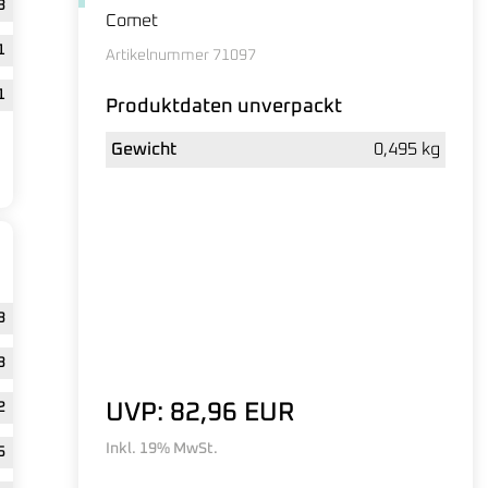
3
Comet
1
Artikelnummer 71097
1
Produktdaten unverpackt
Gewicht
0,495 kg
3
8
2
UVP: 82,96 EUR
Inkl. 19% MwSt.
5