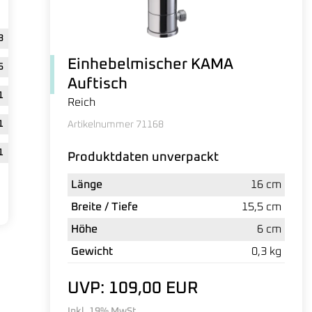
3
Einhebelmischer KAMA
5
Auftisch
1
Reich
1
Artikelnummer 71168
1
Produktdaten unverpackt
Länge
16 cm
Breite / Tiefe
15,5 cm
Höhe
6 cm
Gewicht
0,3 kg
UVP: 109,00 EUR
Inkl. 19% MwSt.