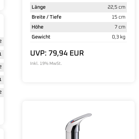
Länge
22,5 cm
Breite / Tiefe
15 cm
Höhe
7 cm
Gewicht
0,3 kg
2
UVP: 79,94 EUR
1
Inkl. 19% MwSt.
2
1
2