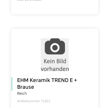
EHM Keramik TREND E +
Brause
Reich
Artikelnummer 71221