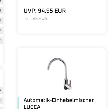
9
UVP: 94,95 EUR
1
Inkl. 19% MwSt.
8
8
2
7
Automatik-Einhebelmischer
3
LUCCA