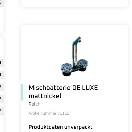
5
1
1
3
Mischbatterie DE LUXE
mattnickel
8
Reich
6
Artikelnummer 71110
Produktdaten unverpackt